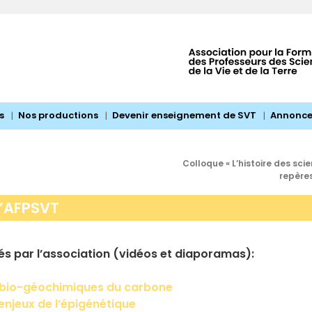
s
Nos productions
Devenir enseignement de SVT
Annonce
Colloque « L’histoire des sc
repères
 l’AFPSVT
és par l’association (vidéos et diaporamas):
 bio-géochimiques du carbone
njeux de l’épigénétique