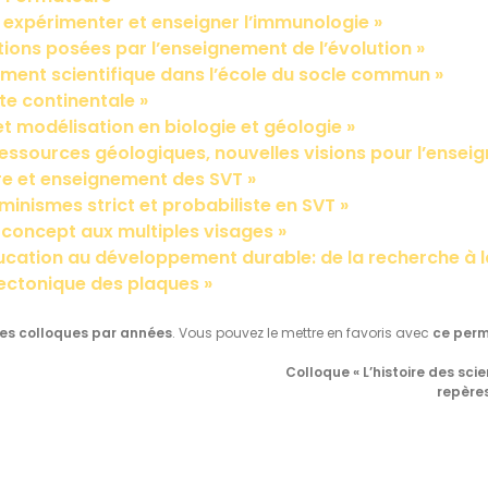
, expérimenter et enseigner l’immunologie »
tions posées par l’enseignement de l’évolution »
ement scientifique dans l’école du socle commun »
te continentale »
t modélisation en biologie et géologie »
ressources géologiques, nouvelles visions pour l’ensei
re et enseignement des SVT »
minismes strict et probabiliste en SVT »
n concept aux multiples visages »
ucation au développement durable: de la recherche à la
tectonique des plaques »
des colloques par années
. Vous pouvez le mettre en favoris avec
ce perm
Colloque « L’histoire des sc
repères