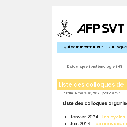
Aller
au
contenu
Qui sommes-nous ?
Colloque
←
Didactique Epistémologie SHS
Liste des colloques de
Publié le
mars 10, 2020
par
admin
Liste des colloques organis
Janvier 2024 :
Les cycles
Juin 2023 :
Les nouveaux e