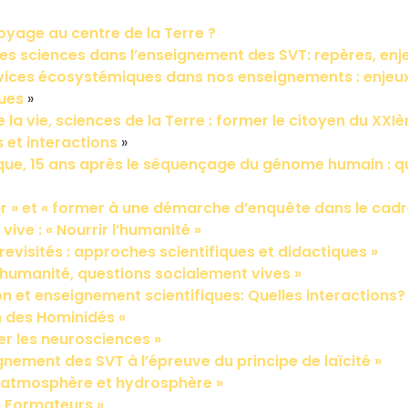
oyage au centre de la Terre ?
des sciences dans l’enseignement des SVT: repères, enje
vices écosystémiques dans nos enseignements : enjeux
ques
»
 la vie, sciences de la Terre : former le citoyen du XXIè
 et interactions
»
ue, 15 ans après le séquençage du génome humain : qu
r » et « former à une démarche d’enquête dans le cadr
vive : « Nourrir l’humanité »
revisités : approches scientifiques et didactiques »
l’humanité, questions socialement vives »
on et enseignement scientifiques: Quelles interactions?
on des Hominidés «
er les neurosciences »
gnement des SVT à l’épreuve du principe de laïcité »
, atmosphère et hydrosphère »
 Formateurs »