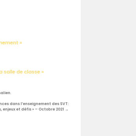
gnement »
 salle de classe »
alien
.
iences dans l’enseignement des SVT:
, enjeux et défis » – Octobre 2021
→