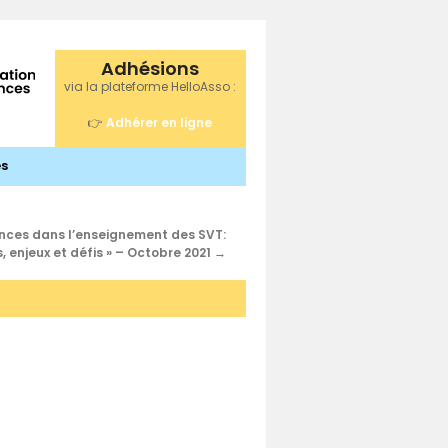
Adhésions
via la plateforme HelloAsso :
👉
Adhérer en ligne
s
iences dans l’enseignement des SVT:
, enjeux et défis » – Octobre 2021
→