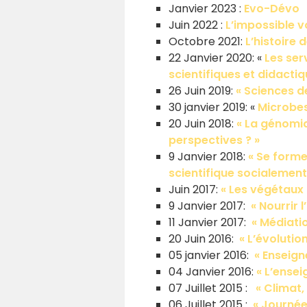
Janvier 2023 :
Evo-Dévo
Juin 2022 :
L’impossible v
Octobre 2021:
L’histoire 
22 Janvier 2020: «
Les ser
scientifiques et didacti
26 Juin 2019:
« Sciences de
30 janvier 2019: «
Microbes
20 Juin 2018:
« La génomiq
perspectives ? »
9 Janvier 2018:
« Se forme
scientifique socialement 
Juin 2017:
« Les végétaux 
9 Janvier 2017:
« Nourrir 
11 Janvier 2017:
« Médiati
20 Juin 2016:
« L’évoluti
05 janvier 2016:
« Enseign
04 Janvier 2016:
« L’ensei
07 Juillet 2015 :
« Climat
06 Juillet 2015 :
« Journée