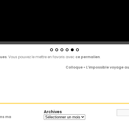
ques
. Vous pouvez le mettre en favoris avec
ce permalien
.
Colloque « L’impossible voyage au c
Archives
Archives
ans ma