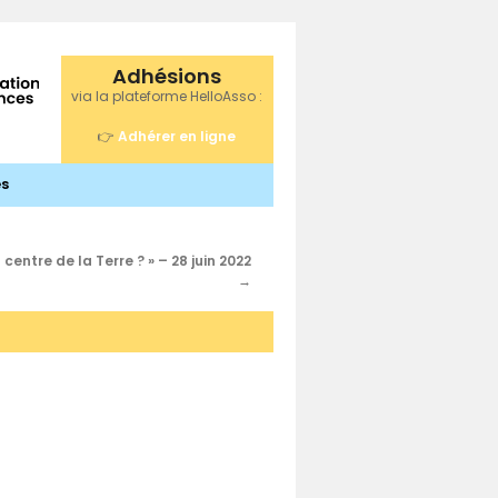
Adhésions
via la plateforme HelloAsso :
👉
Adhérer en ligne
s
entre de la Terre ? » – 28 juin 2022
→