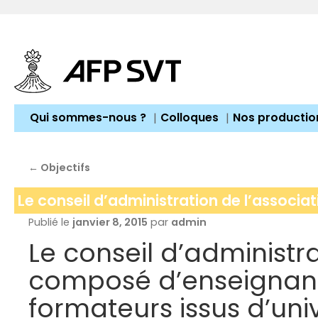
Aller
au
contenu
Qui sommes-nous ?
Colloques
Nos productio
←
Objectifs
Le conseil d’administration de l’associat
Publié le
janvier 8, 2015
par
admin
Le conseil d’administra
composé d’enseignant
formateurs issus d’univ