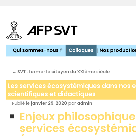
Aller
au
contenu
Qui sommes-nous ?
Colloques
Nos productio
←
SVT : former le citoyen du XXIème siècle
Les services écosystémiques dans nos e
scientifiques et didactiques
Publié le
janvier 29, 2020
par
admin
Enjeux philosophiques
services écosystémiq